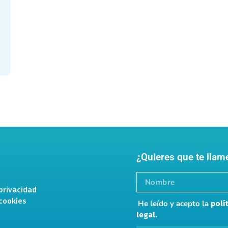
¿Quieres que te lla
 privacidad
 cookies
He leído y acepto la
polí
legal.