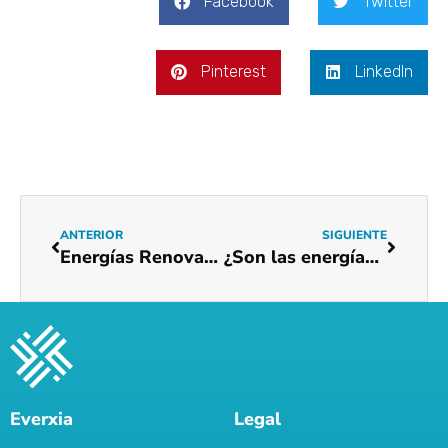
Facebook
Twitter
Pinterest
LinkedIn
ANTERIOR
SIGUIENTE
Energías Renovables: Un alivio a las Tarifas de Luz y al Medioambiente
¿Son las energías renovables nuestras aliadas para reducir nuestra tarifa de electricidad?
Everxia
Legal